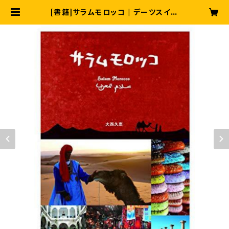
[書籍]サラムモロッコ | デーツスイー
ツサラム