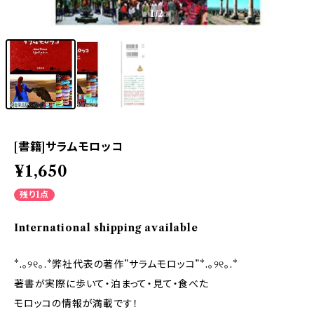
1
/2
[書籍]サラムモロッコ
¥1,650
残り1点
International shipping available
*.｡୨୧｡.*弊社代表の著作”サラムモロッコ”*.｡୨୧｡.*
著書が実際に歩いて・泊まって・見て・食べた
モロッコの情報が満載です！