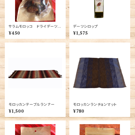
サラムモロッコ ドライデーツ：1
デーツシロップ
00ｇ
¥450
¥1,575
モロッカンテーブルランナー
モロッカンランチョンマット
¥1,500
¥780